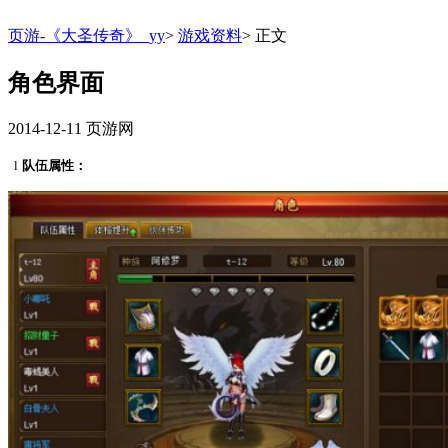
页游-《大圣传奇》_yy
>
游戏资料
>
正文
角色界面
2014-12-11
页游网
l
队伍属性：