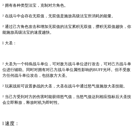
²
拥有各种类型法宝，克制对方角色。
²
在战斗中会存在无双值，无双值是施放高级法宝所消耗的能量。
²
通过己方角色攻击和增加无双值的法宝累积无双值，攒积无双值越快，你
能施放高级法宝的速度越快。
l
大圣：
²
大圣为一个特殊战斗单位，可对敌方战斗单位进行攻击，可对己方战斗单
位进行辅助。同时对拥有对己方战斗单位属性影响的BUFF光环。但不受敌
方任何战斗单位攻击，包括敌方大圣。
²
玩家战前可设置参战的大圣，大圣在战斗中通过怒气值施放大圣技能。
²
当己方受到对方的伤害时能获得怒气值，当怒气值达到相应指标后大圣技
会立即释放，释放时机为即时性。
l
速度：