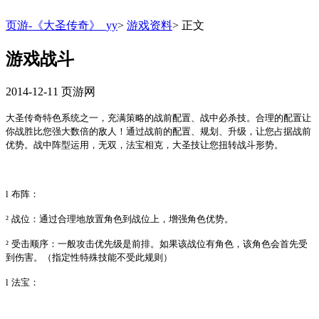
页游-《大圣传奇》_yy
>
游戏资料
>
正文
游戏战斗
2014-12-11
页游网
大圣传奇特色系统之一，充满策略的战前配置、战中必杀技。合理的配置让
你战胜比您强大数倍的敌人！通过战前的配置、规划、升级，让您占据战前
优势。战中阵型运用，无双，法宝相克，大圣技让您扭转战斗形势。
l
布阵：
²
战位：通过合理地放置角色到战位上，增强角色优势。
²
受击顺序：一般攻击优先级是前排。如果该战位有角色，该角色会首先受
到伤害。（指定性特殊技能不受此规则）
l
法宝：