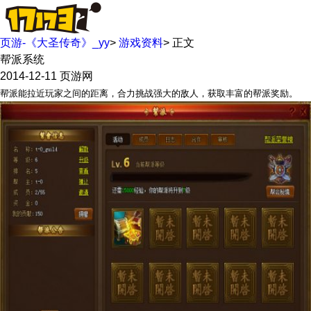
页游-《大圣传奇》_yy
>
游戏资料
>
正文
帮派系统
2014-12-11
页游网
帮派能拉近玩家之间的距离，合力挑战强大的敌人，获取丰富的帮派奖励。